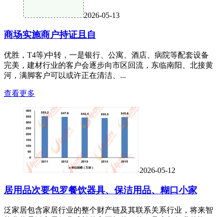
2026-05-13
商场实施商户持证且自
优胜，T4等)中转，一是银行、公寓、酒店、病院等配套设备
完美，建材行业的客户会逐步向市区回流，东临南阳、北接黄
河，满脚客户可以或许正在清洁、...
查看更多
2026-05-12
居用品次要包罗餐饮器具、保洁用品、糊口小家
泛家居包含家居行业的整个财产链及其联系关系行业，将来智