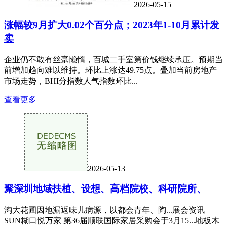
2026-05-15
涨幅较9月扩大0.02个百分点；2023年1-10月累计发
卖
企业仍不敢有丝毫懒惰，百城二手室第价钱继续承压。预期当
前增加趋向难以维持。环比上涨达49.75点。叠加当前房地产
市场走势，BHI分指数人气指数环比...
查看更多
2026-05-13
聚深圳地域扶植、设想、高档院校、科研院所、
淘大花圃因地漏返味儿病源，以都会青年、陶...展会资讯
SUN糊口悦万家 第36届顺联国际家居采购会于3月15...地板木