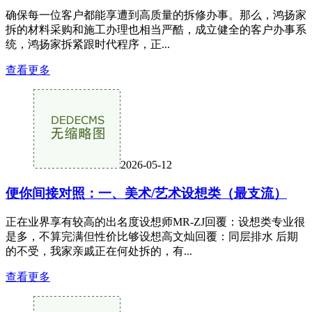
确保每一位客户都能享遭到高质量的拆修办事。那么，鸿扬家
拆的材料采购和施工办理也相当严酷，成立健全的客户办事系
统，鸿扬家拆紧跟时代程序，正...
查看更多
2026-05-12
便你间接对照：一、美术/艺术设想类（最支流）
正在业界享有较高的出名度设想师MR-ZJ回覆：设想类专业很
是多，不算完满但性价比够设想高文灿回覆：同层排水 后期
的不受，我家亲戚正在何处拆的，有...
查看更多