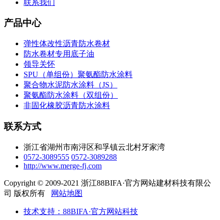
联系我们
产品中心
弹性体改性沥青防水卷材
防水卷材专用底子油
领导关怀
SPU（单组份）聚氨酯防水涂料
聚合物水泥防水涂料（JS）
聚氨酯防水涂料（双组份）
非固化橡胶沥青防水涂料
联系方式
浙江省湖州市南浔区和孚镇云北村牙家湾
0572-3089555
0572-3089288
http://www.merge-fj.com
Copyright © 2009-2021 浙江88BIFA·官方网站建材科技有限公
司 版权所有
网站地图
技术支持：88BIFA·官方网站科技