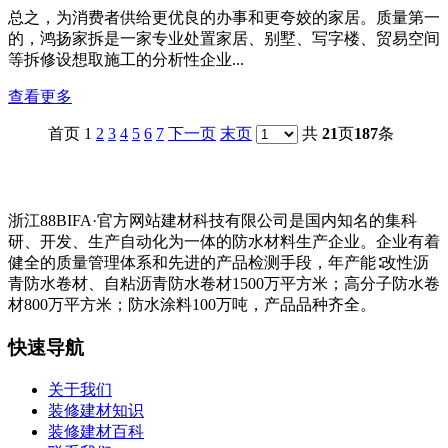
总之，为消费者供给更优良的办事和更夸姣的家居。质量第一
的，鸿扬家拆是一家专业处置家居、别墅、写字楼、贸易空间
等拆修设想取施工的分析性企业...
查看更多
首页 1
2
3
4
5
6
7
下一页
末页
共
21
页
187
条
浙江88BIFA·官方网站建材科技有限公司是国内知名的集科
研、开发、生产自动化为一体的防水材料生产企业。企业有着
健全的质量管理体系和先进的产品检测手段，年产能∶改性沥
青防水卷材、自粘沥青防水卷材1500万平方米；高分子防水卷
材800万平方米；防水涂料100万吨，产品品种齐全。
快速导航
关于我们
装修建材知识
装修建材百科