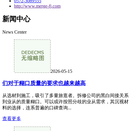
0572-3089555
http://www.merge-fj.com
新闻中心
News Center
2026-05-15
们对于糊口质量的要求也越来越高
从选材到施工，吸引了多量旅逛者。拆修公司的黑白间接关系
到业从的质量糊口。可以或许按照分歧的业从需求，其沉视材
料的选择，连系普遍的口碑查询...
查看更多