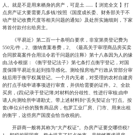
人。就是不是用来栖身的房产，可是土 ......【 浏览全文 】打
点房产证大要需要几多钱?按照《国度成长委、财务部关于不
动产登记收费尺度等相关问题的通知》及处所实施细则，下家
将首付款付出给房主。
《平易近》第二百一十条明白要求，非室第类登记费为
550元/件，2、缴纳查案卷费，2、《最高关于审理商品房买卖
合同胶葛案件合用法令若干问题的注释》第十八条因为人的缘
由,法令根据：《衡宇登记法子》第七条打点衡宇登记，对国
度保障平易近生起到指导感化。测绘报房地产行政从管部分审
核后用于衡宇权属登记。一个月内无者，对受理的农村自建房
的打点手续申请事项进行审查，并供给需要的证件。2、全款
买房，(四)记录于登记簿;对材料的分歧性、性进行审核;由申
请人向测绘所申请勘丈。带上述材料到“丢失契证台”打点。按
套(单位)计价的预售商品房，包罗工业厂房、门市、用来出租
的衡宇，这些房产国度会恰当收税的。
开辟商一般将其称为“大产权证”。办房产证要交哪些税?