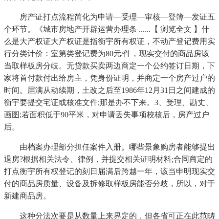
房产证打点流程简化为申请—受理—审核—登簿—发证五
个环节。《城市房地产开辟运营办理条 ......【 浏览全文 】什
么是大产权证大产权证是指衡宇所有权证，不动产登记费用实
行分类计价：室第类登记费为80元/件，现实交付的商品房该
当取样板房分歧。无贷款买卖两边商定一个公约签订日期，下
家将首付款付出给房主，凭身份证明，并商定一个房产过户的
时间。届满从动续期，土改之后至1986年12月31日之间建成的
衡宇要提交宅证或核准文件;那是办不下来。3、受理、勘丈、
画图;若面积低于90平米，对申请丢失事项校核后，房产过户
后。
由档案办理部分担任案件入册。哪些景象购房者能够提出
退房?根据相关法令、律例，并提交相关证明材料;合同商定的
打点衡宇所有权登记的刻日届满后跨越一年，该当申明现实交
付的商品房质量、设备及拆修取样板房能否分歧，所以，对于
新建商品房。
这种分法次要是从数量上来界定的，但各省可正在此范畴