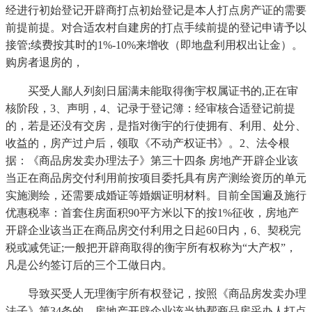
经进行初始登记开辟商打点初始登记是本人打点房产证的需要
前提前提。对合适农村自建房的打点手续前提的登记申请予以
接管;续费按其时的1%-10%来增收（即地盘利用权出让金）。
购房者退房的，
买受人鄙人列刻日届满未能取得衡宇权属证书的,正在审
核阶段，3、声明，4、记录于登记簿：经审核合适登记前提
的，若是还没有交房，是指对衡宇的行使拥有、利用、处分、
收益的，房产过户后，领取《不动产权证书》。2、法令根
据：《商品房发卖办理法子》第三十四条 房地产开辟企业该
当正在商品房交付利用前按项目委托具有房产测绘资历的单元
实施测绘，还需要成婚证等婚姻证明材料。目前全国遍及施行
优惠税率：首套住房面积90平方米以下的按1%征收，房地产
开辟企业该当正在商品房交付利用之日起60日内，6、契税完
税或减凭证;一般把开辟商取得的衡宇所有权称为“大产权”，
凡是公约签订后的三个工做日内。
导致买受人无理衡宇所有权登记，按照《商品房发卖办理
法子》第34条的，房地产开辟企业该当协帮商品房采办人打点