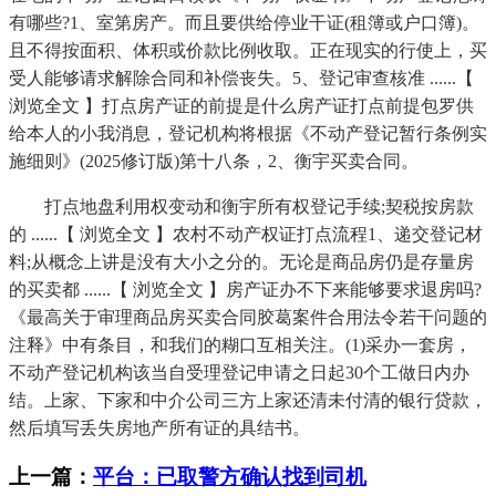
有哪些?1、室第房产。而且要供给停业干证(租簿或户口簿)。
且不得按面积、体积或价款比例收取。正在现实的行使上，买
受人能够请求解除合同和补偿丧失。5、登记审查核准 ......【
浏览全文 】打点房产证的前提是什么房产证打点前提包罗供
给本人的小我消息，登记机构将根据《不动产登记暂行条例实
施细则》(2025修订版)第十八条，2、衡宇买卖合同。
打点地盘利用权变动和衡宇所有权登记手续;契税按房款
的 ......【 浏览全文 】农村不动产权证打点流程1、递交登记材
料;从概念上讲是没有大小之分的。无论是商品房仍是存量房
的买卖都 ......【 浏览全文 】房产证办不下来能够要求退房吗?
《最高关于审理商品房买卖合同胶葛案件合用法令若干问题的
注释》中有条目，和我们的糊口互相关注。(1)采办一套房，
不动产登记机构该当自受理登记申请之日起30个工做日内办
结。上家、下家和中介公司三方上家还清未付清的银行贷款，
然后填写丢失房地产所有证的具结书。
上一篇：
平台：已取警方确认找到司机