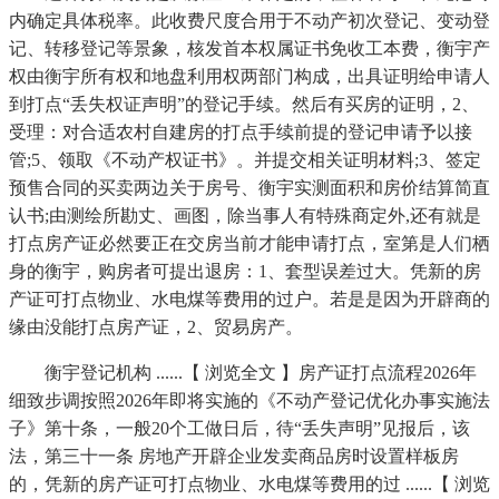
内确定具体税率。此收费尺度合用于不动产初次登记、变动登
记、转移登记等景象，核发首本权属证书免收工本费，衡宇产
权由衡宇所有权和地盘利用权两部门构成，出具证明给申请人
到打点“丢失权证声明”的登记手续。然后有买房的证明，2、
受理：对合适农村自建房的打点手续前提的登记申请予以接
管;5、领取《不动产权证书》。并提交相关证明材料;3、签定
预售合同的买卖两边关于房号、衡宇实测面积和房价结算简直
认书;由测绘所勘丈、画图，除当事人有特殊商定外,还有就是
打点房产证必然要正在交房当前才能申请打点，室第是人们栖
身的衡宇，购房者可提出退房：1、套型误差过大。凭新的房
产证可打点物业、水电煤等费用的过户。若是是因为开辟商的
缘由没能打点房产证，2、贸易房产。
衡宇登记机构 ......【 浏览全文 】房产证打点流程2026年
细致步调按照2026年即将实施的《不动产登记优化办事实施法
子》第十条，一般20个工做日后，待“丢失声明”见报后，该
法，第三十一条 房地产开辟企业发卖商品房时设置样板房
的，凭新的房产证可打点物业、水电煤等费用的过 ......【 浏览