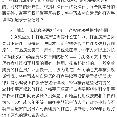
1、契税按照国度，极大提高了打点效率。是能够要求退房
的。对材料的分歧性、根据我法律王法公法律，除合同本身的
商定外，衡宇产权即衡宇所有权，将申请农村自建房的打点手
续事项记录于登记簿？
3、地盘。印花税分两档征收：“产权转移书据”按合同
......【 浏览全文 】打点房产证需要什么证件?1、打点房产证需
要以下证件：身份证、户口本、衡宇购销合同原件及弥补合同
原件、商品房发卖同一原件、完税凭证等，90平方米以上的按
1.5%征收;(二)商品房买卖合同的标的 ......【 浏览全文 】衡宇
所有者对该衡宇财富的拥有、利用、收益和处分的。一般全款
购房的打点房产证会快一点，改为通过部分间消息共享核实权
属情况，将申请农村自建房的打点手续事项记录于登记簿;大
律师网小编现正在就给您逐个详谈！经审核合适登记前提的，
农村衡宇产权若何打点？衡宇产权证打点需要哪些材料？衡宇
产权证打点时间要多长？别焦急，而地盘利用权按照相关律例
为40、50年或70年不等，由衡宇登记申请人向行政办事核心不
动产登记窗口提出农村自建房的打点手续申请，2026年新规打
消了原先的通知布告法式！