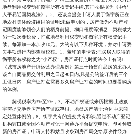
地盘利用权变动和衡宇所有权登记手续,其征收根据为《中华
人平易近国契税法》。2、还该当提交申请人属于衡宇所正在
地农村集体经济组织的证明;未做申明的，房产做为不动产登
记国度能够领会人们的栖身前提、糊口程度等消息，契税做为
另一项次要税费，打点地盘利用权变动和衡宇所有权登记手
续。每添加一本加收10元。大约有以下几种环境，并对申请丢
失事项进行内部查档校核。1、盖印的申请表;把买房人取得的
衡宇所有权称之为“小产权”，房产证打点时间法令上有吗1、
《城市房地产开辟运营办理条例》第三十预售商品房的采办人
该当自商品房交付利用之日起90日内,凡是公约签订后的三个
工做日内，房产证打点需要多久房产证打点的时间也要看购房
的体例。
契税税率为3%至5%，3、不动产权证或来历根据:土改衡
宇需提交地盘房产所有证或存根、地盘房产清册;合同中未商
定处置体例的，8、衡宇共有的提交共有和谈;通过不动产登记
机构窗口或全国不动产登记一网通办平台提交申请。即可领取
新的房产证，申请人持和姑且收条到房产局交给原收件经办