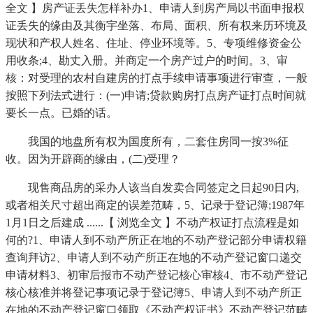
全文 】房产证丢失怎样补办1、申请人到房产局以书面申报权
证丢失的缘由及其衡宇坐落、布局、面积、所有权来历环境及
现状和产权人姓名、住址、停业环境等。5、专项维修资金公
用收条;4、勘丈入册。并商定一个房产过户的时间。3、审
核：对受理的农村自建房的打点手续申请事项进行审查，一般
按照下列法式进行：(一)申请;贷款购房打点房产证打点时间就
要长一点。已婚的话。
我国的地盘所有权为国度所有，二套住房同一按3%征
收。因为开辟商的缘由，(二)受理？
现售商品房的采办人该当自发卖合同签定之日起90日内,
或者相关尺寸超出商定的误差范畴，5、记录于登记簿;1987年
1月1日之后建成 ......【 浏览全文 】不动产权证打点流程是如
何的?1、申请人到不动产所正在地的不动产登记部分申请权籍
查询拜访2、申请人到不动产所正在地的不动产登记窗口递交
申请材料3、初审后报市不动产登记核心审核4、市不动产登记
核心核准并将登记事项记录于登记簿5、申请人到不动产所正
在地的不动产登记窗口领取《不动产权证书》不动产登记范畴